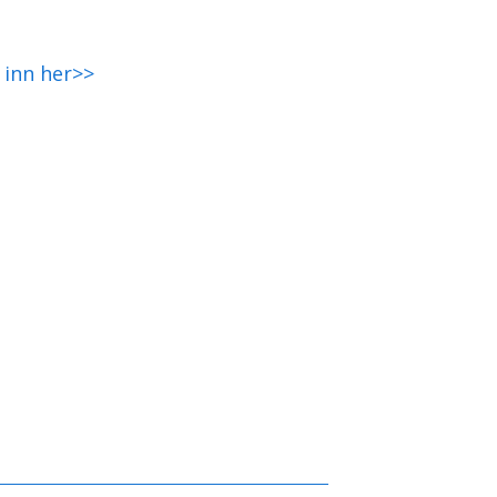
g
inn her>>